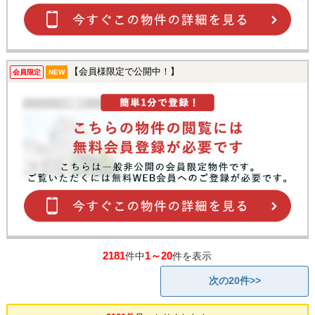
【会員様限定で公開中！】
会員限定
NEW
2181
1～20
件中
件を表示
次の20件>>