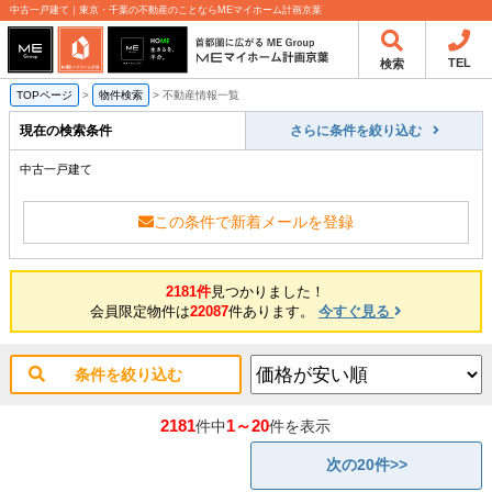
中古一戸建て｜東京・千葉の不動産のことならMEマイホーム計画京葉
TEL
検索
TOPページ
>
物件検索
>
不動産情報一覧
現在の検索条件
さらに条件を絞り込む
中古一戸建て
この条件で新着メールを登録
2181件
見つかりました！
会員限定物件は
22087
件あります。
今すぐ見る
条件を絞り込む
2181
1～20
件中
件を表示
次の20件>>