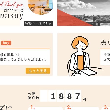
1887
公開
物件数
件
ズに