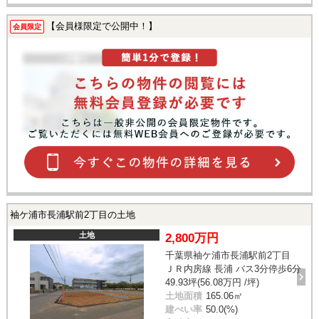
【会員様限定で公開中！】
会員限定
袖ケ浦市長浦駅前2丁目の土地
土地
2,800万円
千葉県袖ケ浦市長浦駅前2丁目
ＪＲ内房線 長浦 バス3分停歩6分
49.93坪(56.08万円 /坪)
土地面積
165.06㎡
建ぺい率
50.0(%)