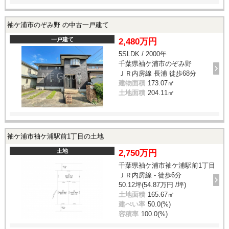
袖ケ浦市のぞみ野 の中古一戸建て
一戸建て
2,480万円
5SLDK / 2000年
千葉県袖ケ浦市のぞみ野
ＪＲ内房線 長浦 徒歩68分
建物面積
173.07㎡
土地面積
204.11㎡
袖ケ浦市袖ケ浦駅前1丁目の土地
土地
2,750万円
千葉県袖ケ浦市袖ケ浦駅前1丁目
ＪＲ内房線 - 徒歩6分
50.12坪(54.87万円 /坪)
土地面積
165.67㎡
建ぺい率
50.0(%)
容積率
100.0(%)