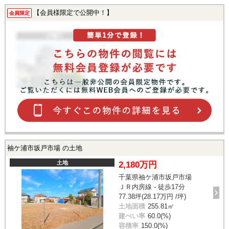
【会員様限定で公開中！】
会員限定
袖ケ浦市坂戸市場 の土地
土地
2,180万円
千葉県袖ケ浦市坂戸市場
ＪＲ内房線 - 徒歩17分
77.38坪(28.17万円 /坪)
土地面積
255.81㎡
建ぺい率
60.0(%)
容積率
150.0(%)