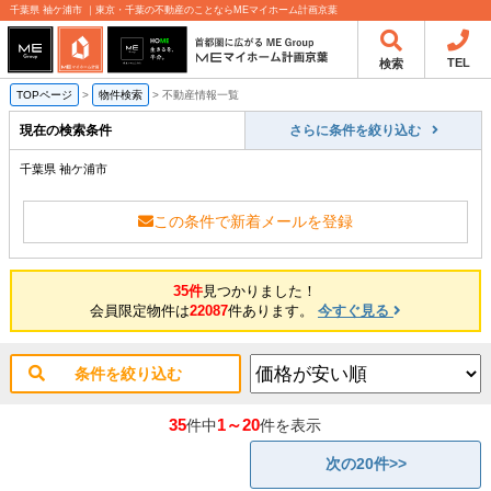
千葉県 袖ケ浦市 ｜東京・千葉の不動産のことならMEマイホーム計画京葉
TEL
検索
TOPページ
>
物件検索
>
不動産情報一覧
現在の検索条件
さらに条件を絞り込む
千葉県 袖ケ浦市
この条件で新着メールを登録
35件
見つかりました！
会員限定物件は
22087
件あります。
今すぐ見る
条件を絞り込む
35
1～20
件中
件を表示
次の20件>>