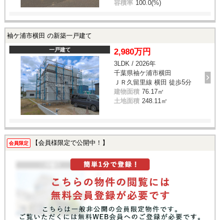
容積率
100.0(%)
袖ケ浦市横田 の新築一戸建て
一戸建て
2,980万円
3LDK / 2026年
千葉県袖ケ浦市横田
ＪＲ久留里線 横田 徒歩5分
建物面積
76.17㎡
土地面積
248.11㎡
【会員様限定で公開中！】
会員限定