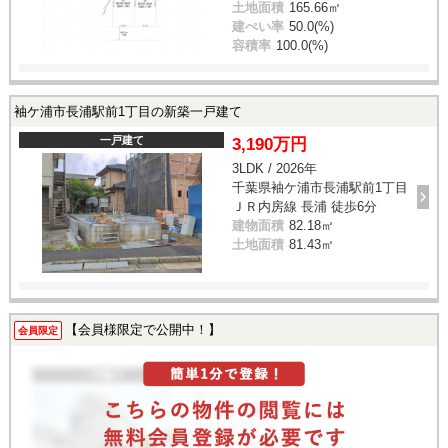
土地面積
165.66㎡
建ぺい率
50.0(%)
容積率
100.0(%)
袖ケ浦市長浦駅前1丁目の新築一戸建て
一戸建て
3,190万円
3LDK / 2026年
千葉県袖ケ浦市長浦駅前1丁目
ＪＲ内房線 長浦 徒歩6分
建物面積
82.18㎡
土地面積
81.43㎡
【会員様限定で公開中！】
会員限定