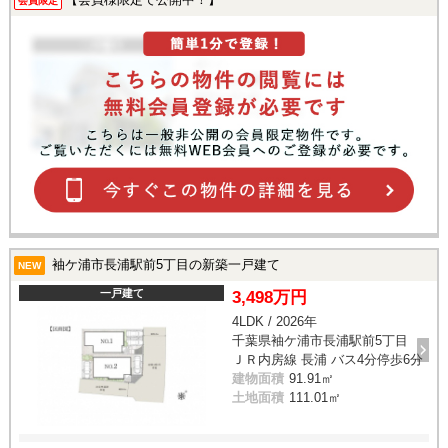
会員限定
袖ケ浦市長浦駅前5丁目の新築一戸建て
NEW
一戸建て
3,498万円
4LDK / 2026年
千葉県袖ケ浦市長浦駅前5丁目
ＪＲ内房線 長浦 バス4分停歩6分
建物面積
91.91㎡
土地面積
111.01㎡