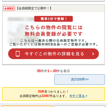
【会員様限定で公開中！】
会員限定
35
1～20
件中
件を表示
次の20件>>
35件
見つかりました！
会員限定物件は
22087
件あります。
今すぐ見る