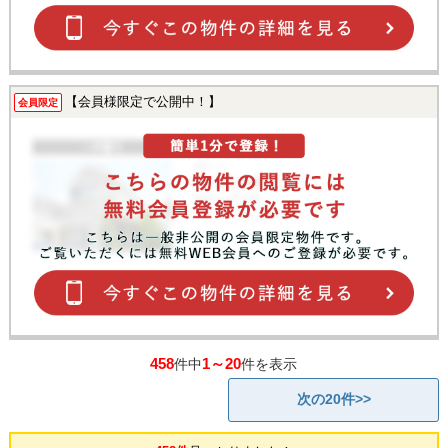
【会員様限定で公開中！】
会員限定
458
1～20
件中
件を表示
次の20件>>