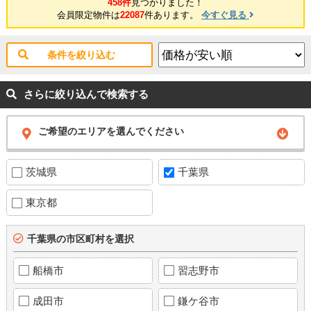
458件
見つかりました！
会員限定物件は
22087
件あります。
今すぐ見る
条件を絞り込む
さらに絞り込んで検索する
ご希望のエリアを選んでください
茨城県
千葉県
東京都
千葉県の市区町村を選択
船橋市
習志野市
成田市
鎌ケ谷市