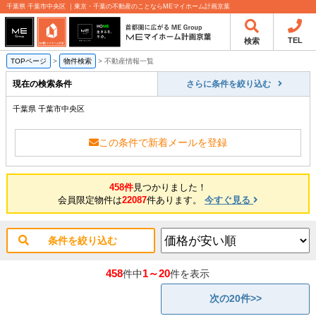
千葉県 千葉市中央区 ｜東京・千葉の不動産のことならMEマイホーム計画京葉
TEL
検索
TOPページ
>
物件検索
>
不動産情報一覧
現在の検索条件
さらに条件を絞り込む
千葉県 千葉市中央区
この条件で新着メールを登録
458件
見つかりました！
会員限定物件は
22087
件あります。
今すぐ見る
条件を絞り込む
458
1～20
件中
件を表示
次の20件>>